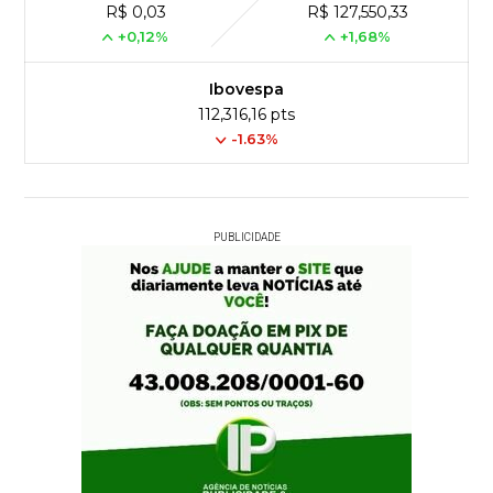
R$ 0,03
R$ 127,550,33
+0,12%
+1,68%
Ibovespa
112,316,16 pts
-1.63%
PUBLICIDADE