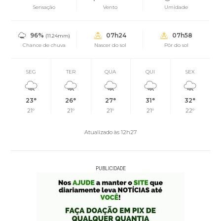
Sensação
Vento
Umidade
96%
07h24
07h58
(11.24mm)
Chance de chuva
Nascer do sol
Pôr do sol
SEG
TER
QUA
QUI
SEX
23°
26°
27°
31°
32°
21°
21°
21°
21°
22°
Atualizado às 12h27
PUBLICIDADE