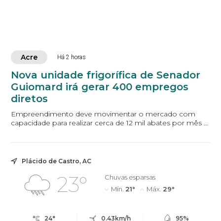
Acre
Há 2 horas
Nova unidade frigorífica de Senador
Guiomard irá gerar 400 empregos
diretos
Empreendimento deve movimentar o mercado com
capacidade para realizar cerca de 12 mil abates por mês O
Governo do Acre, por meio da Secretaria de E...
Plácido de Castro, AC
23°
Chuvas esparsas
Mín.
21°
Máx.
29°
24°
0.43km/h
95%