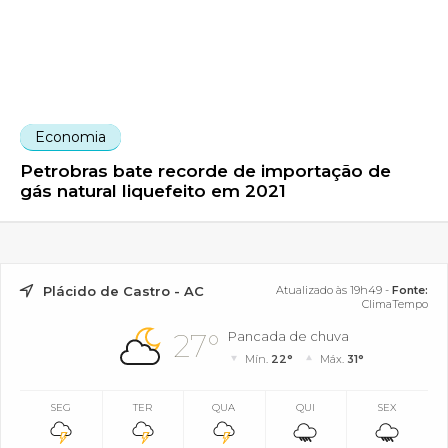
Economia
Petrobras bate recorde de importação de
gás natural liquefeito em 2021
Plácido de Castro - AC
Atualizado às 19h49 -
Fonte:
ClimaTempo
27°
Pancada de chuva
Mín.
22°
Máx.
31°
SEG
TER
QUA
QUI
SEX