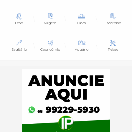
Leão
Virgem
Libra
Escorpião
Sagitário
Capricórnio
Aquário
Peixes