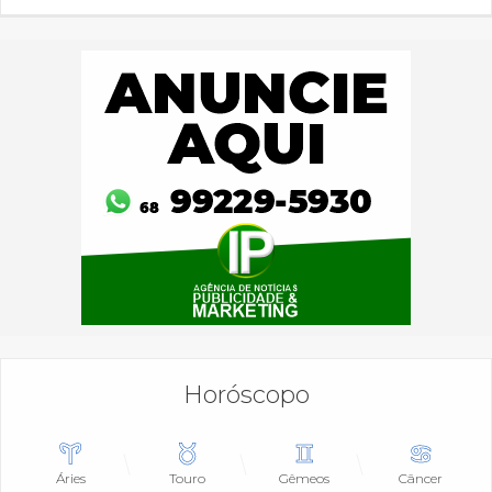
Horóscopo
Áries
Touro
Gêmeos
Câncer