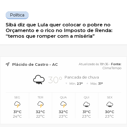
Política
Sibá diz que Lula quer colocar o pobre no
Orçamento e o rico no Imposto de Renda:
“temos que romper com a miséria”
Plácido de Castro - AC
Atualizado às 18h36 -
Fonte:
ClimaTempo
30°
Pancada de chuva
Mín.
23°
Máx.
31°
SEG
TER
QUA
QUI
SEX
31°C
32°C
32°C
31°C
30°C
24°C
22°C
23°C
23°C
23°C