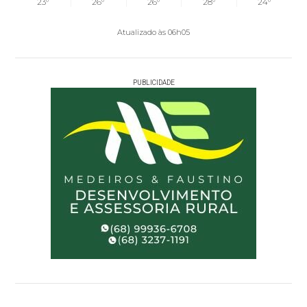
23°
26°
26°
28°
24°
Atualizado às 06h05
PUBLICIDADE