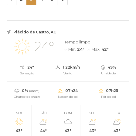
Plácido de Castro, AC
24°
Tempo limpo
Mín.
24°
Máx.
42°
24°
1.22km/h
49%
Sensação
Vento
Umidade
0%
07h24
07h25
(0mm)
Chance de chuva
Nascer do sol
Pôr do sol
SEX
SÁB
DOM
SEG
TER
43°
44°
43°
43°
43°