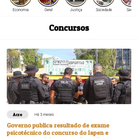
Economia
Geral
Justiça
Sociedade
Saúde
Concursos
Acre
Há 3 meses
Governo publica resultado de exame
psicotécnico do concurso do Iapen e