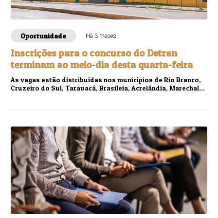
Oportunidade
Há 3 meses
Inscrições para o concurso do Detran
terminam ao meio-dia desta quarta-feira
As vagas estão distribuídas nos municípios de Rio Branco,
Cruzeiro do Sul, Tarauacá, Brasileia, Acrelândia, Marechal
Thaumaturgo, Plácido de Castro, Porto Walter, Rodrigues
Alves e Senador Guiomard.