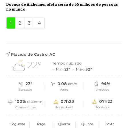
Doença de Alzheimer afeta cerca de 55 milhões de pessoas
no mundo.
1
2
3
4
Plácido de Castro, AC
22°
Tempo nublado
Mín.
21°
Máx.
32°
23°
0.08
94%
km/h
Sensação
Vento
Umidade
100%
07h23
07h23
(2.09mm)
Chance chuva
Nascer do sol
Pôr do sol
Segunda
Terça
Quarta
Quinta
Sexta