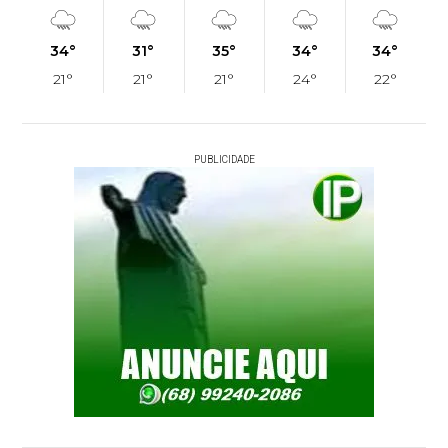
34°
31°
35°
34°
34°
21°
21°
21°
24°
22°
PUBLICIDADE