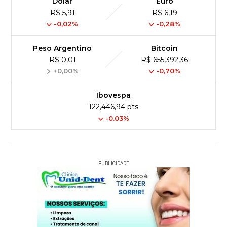
Dólar
Euro
R$ 5,91
R$ 6,19
-0,02%
-0,28%
Peso Argentino
Bitcoin
R$ 0,01
R$ 655,392,36
+0,00%
-0,70%
Ibovespa
122,446,94 pts
-0.03%
PUBLICIDADE