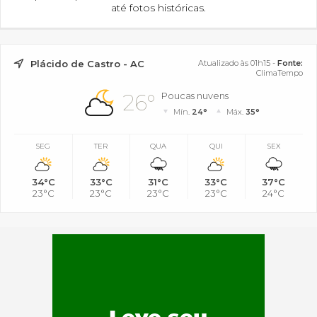
até fotos históricas.
Plácido de Castro - AC
Atualizado às 01h15 -
Fonte:
ClimaTempo
26°
Poucas nuvens
Mín.
24°
Máx.
35°
SEG
TER
QUA
QUI
SEX
34°C
33°C
31°C
33°C
37°C
23°C
23°C
23°C
23°C
24°C