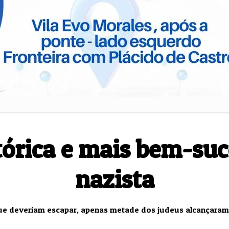
Saúde
Às 16h
stórica e mais bem-s
nazista
e deveriam escapar, apenas metade dos judeus alcançaram 