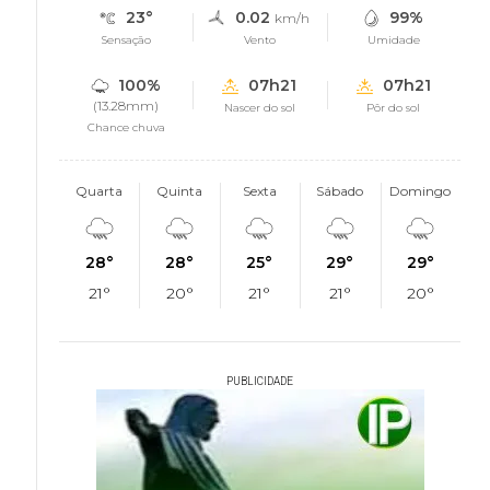
23°
0.02
99%
km/h
Sensação
Vento
Umidade
100%
07h21
07h21
(13.28mm)
Nascer do sol
Pôr do sol
Chance chuva
Quarta
Quinta
Sexta
Sábado
Domingo
28°
28°
25°
29°
29°
21°
20°
21°
21°
20°
PUBLICIDADE