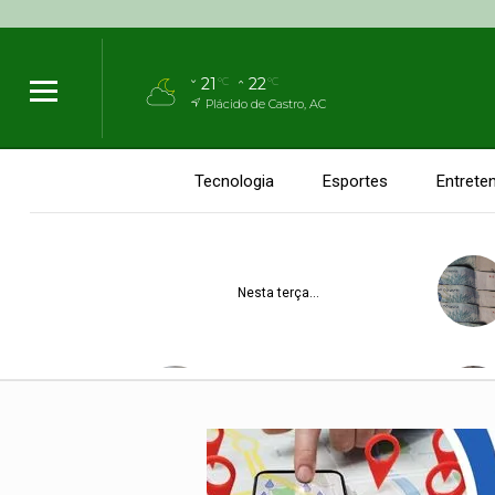
21
22
°C
°C
Plácido de Castro, AC
Tecnologia
Esportes
Entrete
Nesta terça, 21
Acre