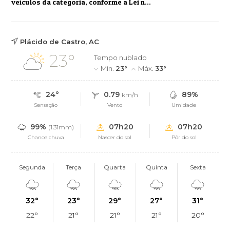
veículos da categoria, conforme a Lei n...
Plácido de Castro, AC
23°
Tempo nublado
Mín.
23°
Máx.
33°
24°
0.79
89%
km/h
Sensação
Vento
Umidade
99%
07h20
07h20
(1.31mm)
Chance chuva
Nascer do sol
Pôr do sol
Segunda
Terça
Quarta
Quinta
Sexta
32°
23°
29°
27°
31°
22°
21°
21°
21°
20°