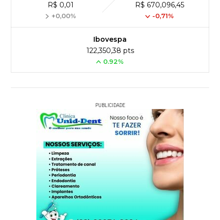
R$ 0,01
R$ 670,096,45
+0,00%
-0,71%
Ibovespa
122,350,38 pts
0.92%
PUBLICIDADE