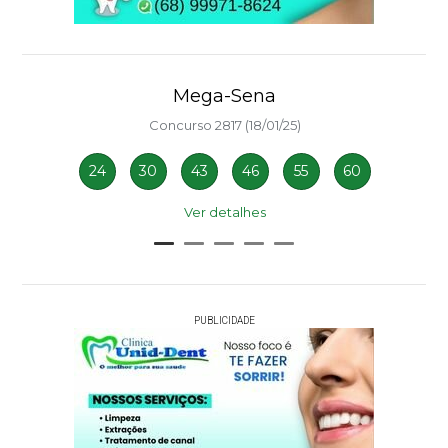
Mega-Sena
Concurso 2817 (18/01/25)
24
30
43
46
55
60
Ver detalhes
PUBLICIDADE