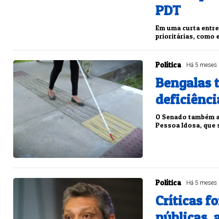
PDT
Em uma curta entre
prioritárias, como 
Política
Há 5 meses
Bengalas t
deficiênci
O Senado também ap
Pessoa Idosa, que 
Política
Há 5 meses
Críticas f
públicas, 