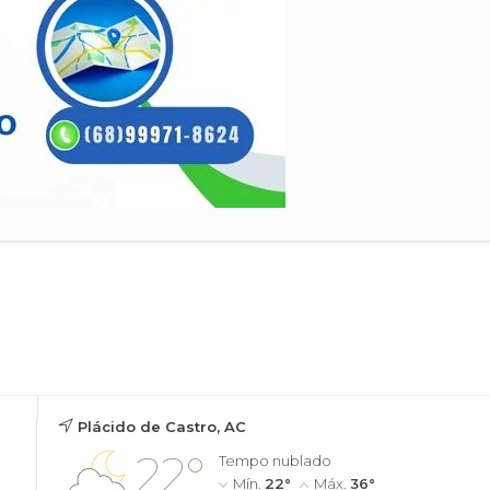
Senado Federal
Simon 
Plácido de Castro, AC
22°
Tempo nublado
Mín.
22°
Máx.
36°