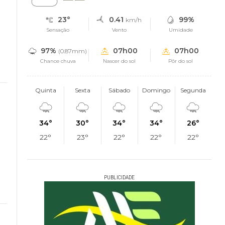
23°
0.41
99%
km/h
Sensação
Vento
Umidade
97%
07h00
07h00
(0.87mm)
Chance chuva
Nascer do sol
Pôr do sol
Quinta
Sexta
Sábado
Domingo
Segunda
34°
30°
34°
34°
26°
22°
23°
22°
22°
22°
PUBLICIDADE