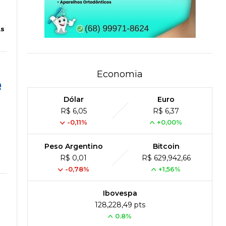
as
Economia
e
Dólar
Euro
R$ 6,05
R$ 6,37
-0,11%
+0,00%
Peso Argentino
Bitcoin
R$ 0,01
R$ 629,942,66
-0,78%
+1,56%
Ibovespa
128,228,49 pts
0.8%