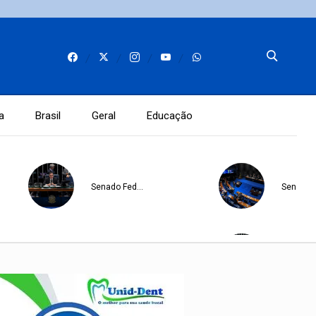
a
Brasil
Geral
Educação
Senado Federal
Senado 
Decisão judicial
Senado 