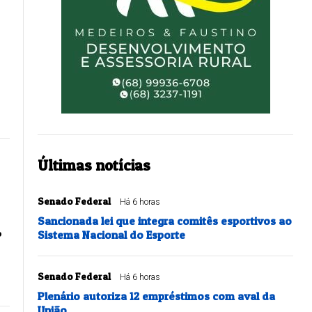
Últimas notícias
Senado Federal
Há 6 horas
Sancionada lei que integra comitês esportivos ao
o
Sistema Nacional do Esporte
Senado Federal
Há 6 horas
Plenário autoriza 12 empréstimos com aval da
União