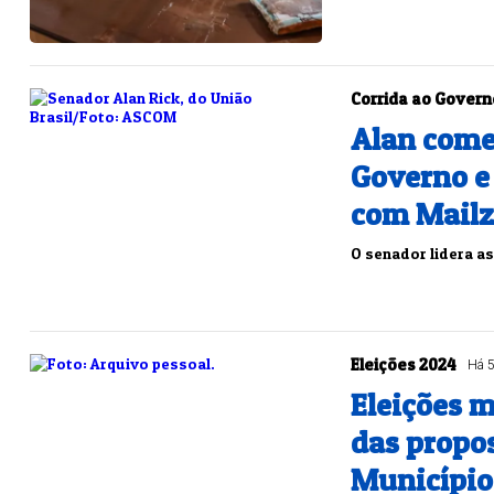
Corrida ao Govern
Alan come
Governo e 
com Mail
O senador lidera a
Eleições 2024
Há 
Eleições 
das propos
Município 