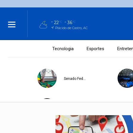
22
36
°C
°C
Plácido de Castro, AC
Tecnologia
Esportes
Entrete
Senado Federal
Senado Federal