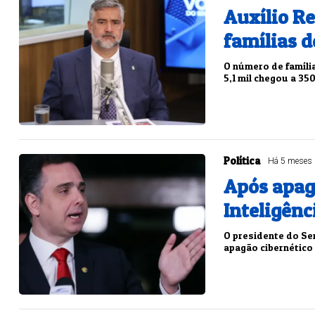
Auxílio Re
famílias d
O número de famíli
5,1 mil chegou a 35
Política
Há 5 meses
Após apag
Inteligênci
O presidente do Se
apagão cibernético