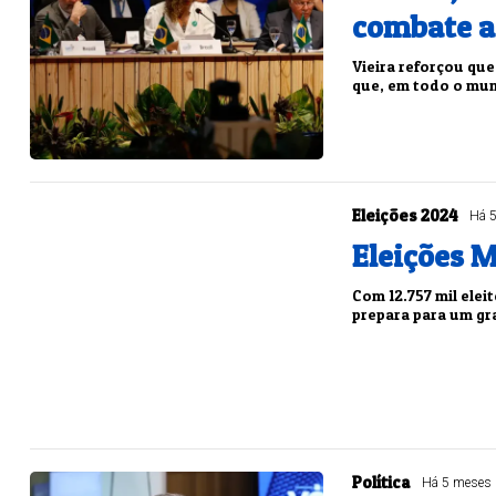
combate a
Vieira reforçou que
que, em todo o mund
Eleições 2024
Há 
Eleições 
Com 12.757 mil elei
prepara para um g
Política
Há 5 meses