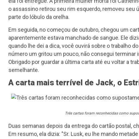
ela foi entregue. A primeira mulher morta foi Catheri
o assassino retirou seu rim esquerdo, removeu seu 
parte do lóbulo da orelha.
Em seguida, no começou de outubro, chegou um cart
aparentemente estava manchado de sangue. Ele dizia:
quando lhe dei a dica, você ouvirá sobre o trabalho 
número um gritou um pouco, não consegui terminar im
Obrigado por guardar a última carta até eu voltar a tr
semelhante.
A carta mais terrível de Jack, o Est
Três cartas foram reconhecidas como supos
Duas semanas depois da entrega do cartão postal, cheg
Em resumo, ela dizia: "Sr. Lusk, eu lhe mando metade