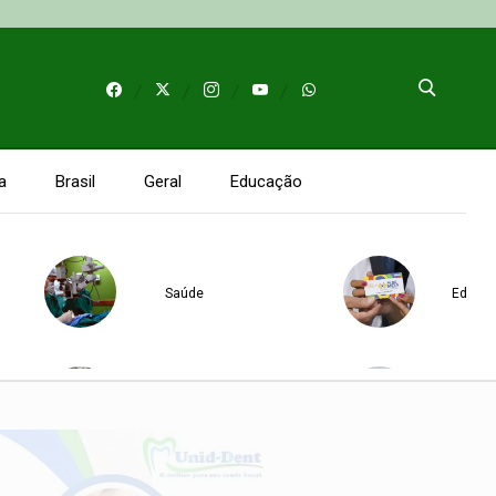
a
Brasil
Geral
Educação
Saúde
Educa
Senado Federal
Saúd