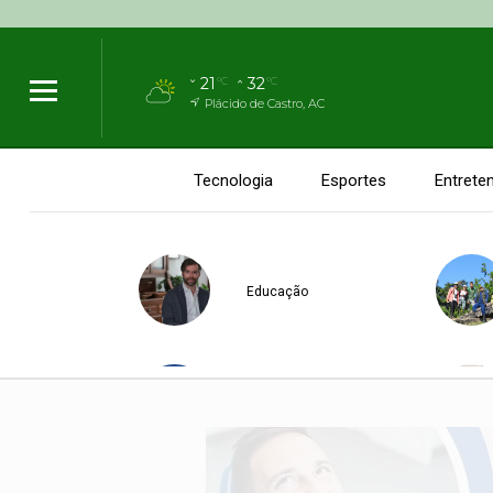
21
32
°C
°C
Plácido de Castro, AC
Tecnologia
Esportes
Entrete
Educação
Vila do 'V'