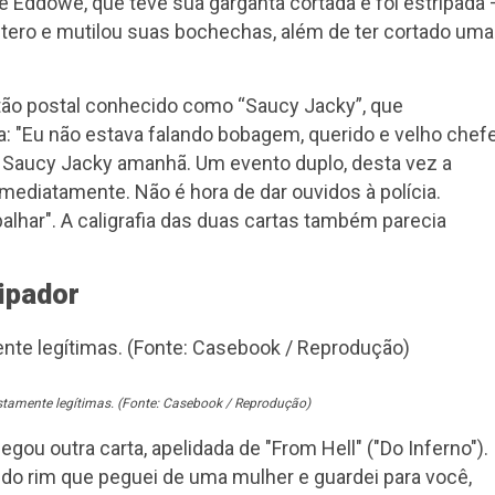
ne Eddowe, que teve sua garganta cortada e foi estripada 
útero e mutilou suas bochechas, além de ter cortado uma
ão postal conhecido como “Saucy Jacky”, que
 "Eu não estava falando bobagem, querido e velho chefe
do Saucy Jacky amanhã. Um evento duplo, desta vez a
ediatamente. Não é hora de dar ouvidos à polícia.
abalhar". A caligrafia das duas cartas também parecia
ripador
tamente legítimas. (Fonte: Casebook / Reprodução)
ou outra carta, apelidada de "From Hell" ("Do Inferno").
 do rim que peguei de uma mulher e guardei para você,