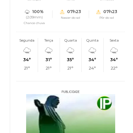
100%
07h23
07h23
(2.09mm)
Nascer do sol
Pôr do sol
Chance chuva
Segunda
Terça
Quarta
Quinta
Sexta
34°
31°
35°
34°
34°
21°
21°
21°
24°
22°
PUBLICIDADE