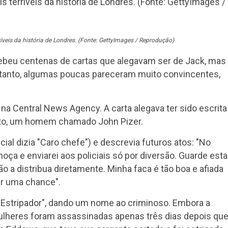
íveis da história de Londres. (Fonte: GettyImages / Reprodução)
cebeu centenas de cartas que alegavam ser de Jack, mas
retanto, algumas poucas pareceram muito convincentes,
a Central News Agency. A carta alegava ter sido escrita
eito, um homem chamado John Pizer.
ial dizia "Caro chefe") e descrevia futuros atos: "No
moça e enviarei aos policiais só por diversão. Guarde esta
o a distribua diretamente. Minha faca é tão boa e afiada
er uma chance".
 o Estripador", dando um nome ao criminoso. Embora a
mulheres foram assassinadas apenas três dias depois qu