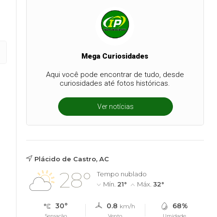
Mega Curiosidades
Aqui você pode encontrar de tudo, desde
curiosidades até fotos históricas.
Ver notícias
Plácido de Castro, AC
28°
Tempo nublado
Mín.
21°
Máx.
32°
30°
0.8
68%
km/h
Sensação
Vento
Umidade