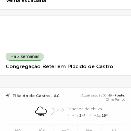
Velha escadaria
Há 2 semanas
Congregação Betel em Plácido de Castro
Plácido de Castro - AC
Atualizado às 06h19 -
Fonte:
ClimaTempo
24°
Pancada de chuva
Mín.
24°
Máx.
29°
SEX
SÁB
DOM
SEG
TER