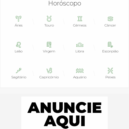
Horóscopo
Áries
Touro
Gêmeos
Câncer
Leão
Virgem
Libra
Escorpião
Sagitário
Capricórnio
Aquário
Peixes