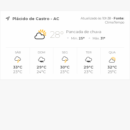
Plácido de Castro - AC
Atualizado às 10h38 -
Fonte:
ClimaTempo
28°
Pancada de chuva
Mín.
25°
Máx.
31°
SÁB
DOM
SEG
TER
QUA
33°C
29°C
30°C
29°C
32°C
23°C
24°C
23°C
23°C
25°C