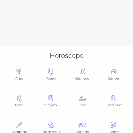
Horóscopo
Áries
Touro
Gêmeos
Câncer
Leão
Virgem
Libra
Escorpião
Sagitário
Capricórnio
Aquário
Peixes