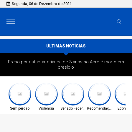
Segunda, 06 de Dezembro de 2021
ÚLTIMAS NOTÍCIAS
Preso por estuprar criança de 3 anos no Acre é morto em
presídio
Sem perdão
Violência
Senado Federal
Recomendação
Econom