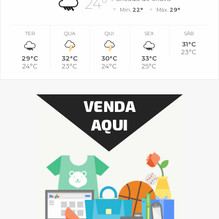
24°
Mín.
22°
Máx.
29°
TER
QUA
QUI
SEX
SÁB
31°C
23°C
29°C
32°C
30°C
33°C
24°C
23°C
24°C
25°C