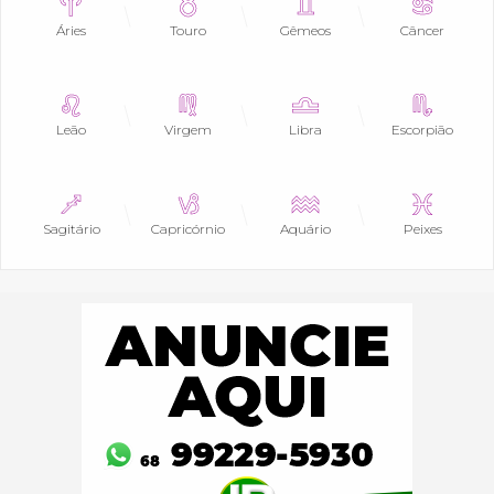
Áries
Touro
Gêmeos
Câncer
Leão
Virgem
Libra
Escorpião
Sagitário
Capricórnio
Aquário
Peixes