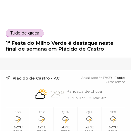
Tudo de graça
1ª Festa do Milho Verde é destaque neste
final de semana em Plácido de Castro
Plácido de Castro - AC
Atualizado às 17h39 -
Fonte:
ClimaTempo
29°
Pancada de chuva
Mín.
23°
Máx.
31°
SEG
TER
QUA
QUI
SEX
32°C
32°C
30°C
32°C
32°C