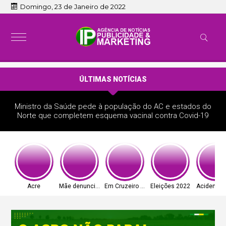
Domingo, 23 de Janeiro de 2022
ÚLTIMAS NOTÍCIAS
Ministro da Saúde pede à população do AC e estados do
Norte que completem esquema vacinal contra Covid-19
Acre
Mãe denunciou
Em Cruzeiro do Sul
Eleições 2022
Acidente 