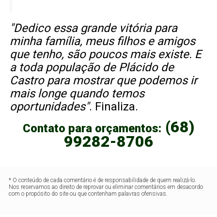
"Dedico essa grande vitória para
minha família, meus filhos e amigos
que tenho, são poucos mais existe. E
a toda população de Plácido de
Castro para mostrar que podemos ir
mais longe quando temos
oportunidades"
. Finaliza.
(68)
Contato para orçamentos:
99282-8706
* O conteúdo de cada comentário é de responsabilidade de quem realizá-lo.
Nos reservamos ao direito de reprovar ou eliminar comentários em desacordo
com o propósito do site ou que contenham palavras ofensivas.