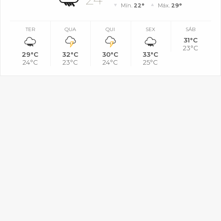
Mín.
22°
Máx.
29°
TER
QUA
QUI
SEX
SÁB
31°C
23°C
29°C
32°C
30°C
33°C
24°C
23°C
24°C
25°C