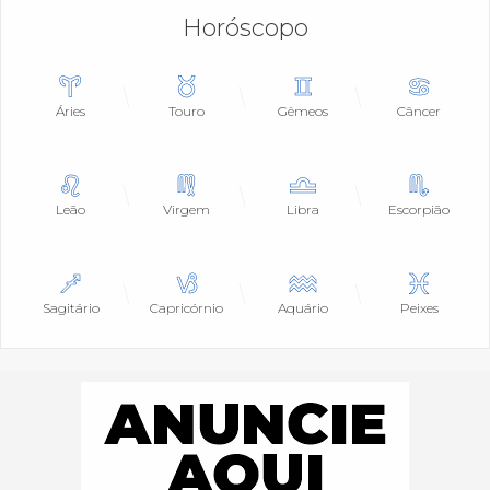
Horóscopo
Áries
Touro
Gêmeos
Câncer
Leão
Virgem
Libra
Escorpião
Sagitário
Capricórnio
Aquário
Peixes