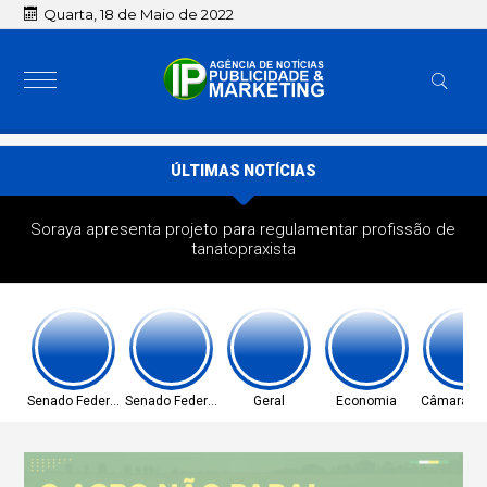
Quarta, 18 de Maio de 2022
ÚLTIMAS NOTÍCIAS
Soraya apresenta projeto para regulamentar profissão de
tanatopraxista
Senado Federal
Senado Federal
Geral
Economia
Câmara do