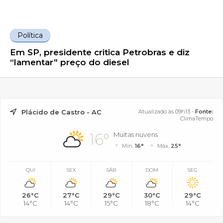
Política
Em SP, presidente critica Petrobras e diz
“lamentar” preço do diesel
Plácido de Castro - AC
Atualizado às 09h13 -
Fonte:
ClimaTempo
16°
Muitas nuvens
Mín.
16°
Máx.
25°
QUI
SEX
SÁB
DOM
SEG
26°C
27°C
29°C
30°C
29°C
14°C
14°C
15°C
18°C
14°C