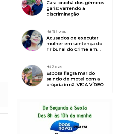
Cara-crachá dos gêmeos
garis: varrendo a
discriminação
Há 19 horas
Acusados de executar
mulher em sentença do
Tribunal do Crime em
lixão começam a ser
julgados em Plácido de
Castro
Há 2 dias
Esposa flagra marido
saindo de motel com a
própria irmã; VEJA VÍDEO