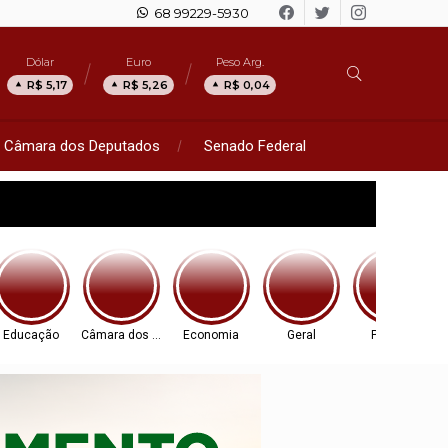
68 99229-5930
Dólar
Euro
Peso Arg.
R$ 5,17
R$ 5,26
R$ 0,04
Câmara dos Deputados
Senado Federal
Educação
Câmara dos Deputados
Economia
Geral
Política