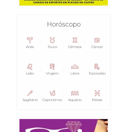
Horóscopo
Áries
Touro
Gêmeos
Câncer
Leão
Virgem
Libra
Escorpião
Sagitário
Capricórnio
Aquário
Peixes