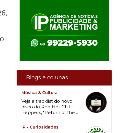
26,
ho
Blogs e colunas
Música & Cultura
Veja a tracklist do novo
disco do Red Hot Chili
Peppers, "Return of the
Dream Canteen"
IP - Curiosidades