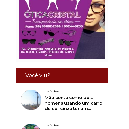
Você viu?
Há 5 dias
Mãe conta como dois
homens usando um carro
de cor cinza teriam
tentado sequestrar seu
filho de 11 anos, em
Plácido de Castro
Há 5 dias