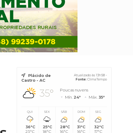
Plácido de
Atualizado às 13h58 -
Fonte:
ClimaTempo
Castro - AC
35°
Poucas nuvens
Mín.
24°
Máx.
35°
QUI
SEX
SÁB
DOM
SEG
s
36°C
25°C
28°C
31°C
32°C
23°C
18°C
16°C
16°C
17°C