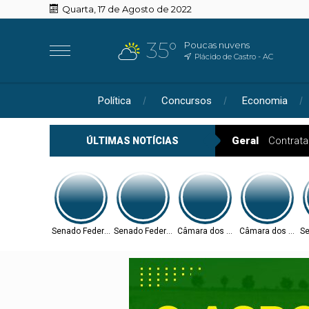
Quarta, 17 de Agosto de 2022
35°
Poucas nuvens
Plácido de Castro - AC
Política
Concursos
Economia
Geral
Contrat
ÚLTIMAS NOTÍCIAS
Senado Federal
Senado Federal
Câmara dos Deputados
Câmara dos Depu
Se