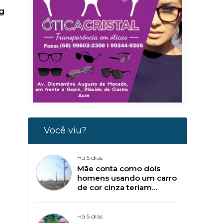
g
Você viu?
Há 5 dias
Mãe conta como dois
homens usando um carro
de cor cinza teriam
tentado sequestrar seu
filho de 11 anos, em
Plácido de Castro
Há 5 dias