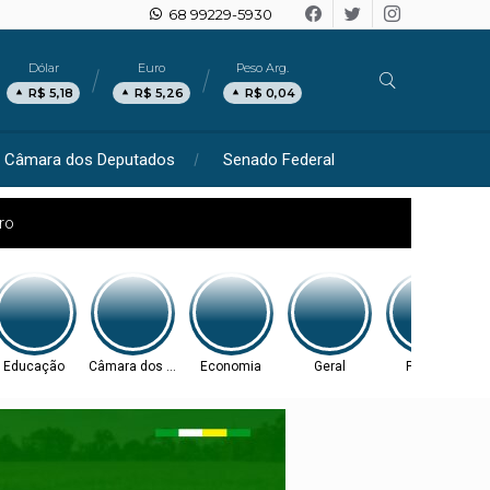
68 99229-5930
Dólar
Euro
Peso Arg.
R$ 5,18
R$ 5,26
R$ 0,04
Câmara dos Deputados
Senado Federal
ro
Educação
Câmara dos Deputados
Economia
Geral
Política