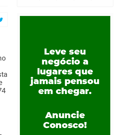
no
sta
e
74