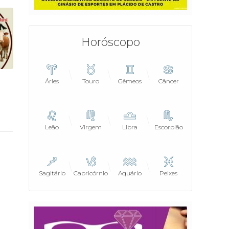
Horóscopo
Áries
Touro
Gêmeos
Câncer
o
Leão
Virgem
Libra
Escorpião
Sagitário
Capricórnio
Aquário
Peixes