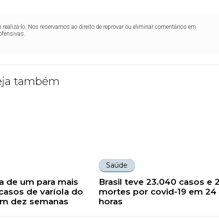
realizá-lo. Nos reservamos ao direito de reprovar ou eliminar comentários em
ofensivas.
eja também
Saúde
lta de um para mais
Brasil teve 23.040 casos e 
casos de varíola do
mortes por covid-19 em 24
m dez semanas
horas