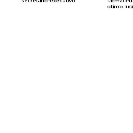
secretário-executivo
farmacêut
ótimo luc