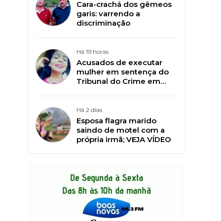
Cara-crachá dos gêmeos
garis: varrendo a
discriminação
Há 19 horas
Acusados de executar
mulher em sentença do
Tribunal do Crime em
lixão começam a ser
julgados em Plácido de
Castro
Há 2 dias
Esposa flagra marido
saindo de motel com a
própria irmã; VEJA VÍDEO