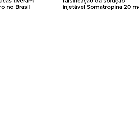
icas tiveram
falsificação da solução
ro no Brasil
injetável Somatropina 20 m