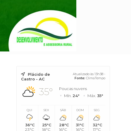
Plácido de
Atualizado às 13h38 -
o
Fonte:
ClimaTempo
Castro - AC
35°
Poucas nuvens
Mín.
24°
Máx.
35°
QUI
SEX
SÁB
DOM
SEG
36°C
25°C
28°C
31°C
32°C
23°C
18°C
16°C
16°C
17°C