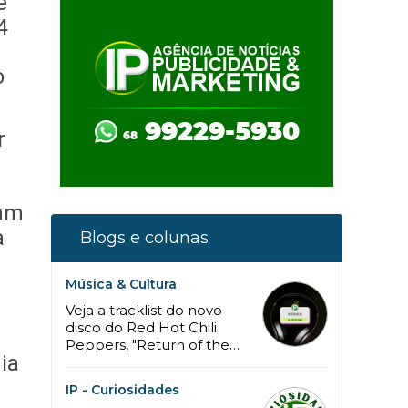
e
4
o
r
ram
a
Blogs e colunas
Música & Cultura
Veja a tracklist do novo
disco do Red Hot Chili
Peppers, "Return of the
ia
Dream Canteen"
IP - Curiosidades