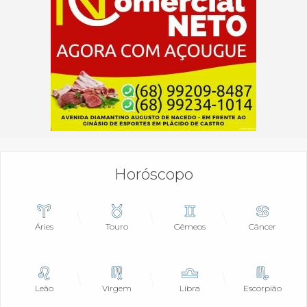
Horóscopo
Áries
Touro
Gêmeos
Câncer
Leão
Virgem
Libra
Escorpião