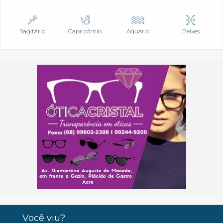
Sagitário
Capricórnio
Aquário
Peixes
Você viu?