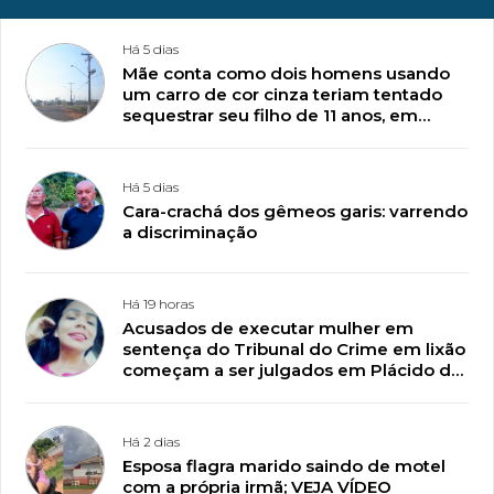
Há 5 dias
Mãe conta como dois homens usando
um carro de cor cinza teriam tentado
sequestrar seu filho de 11 anos, em
Plácido de Castro
Há 5 dias
Cara-crachá dos gêmeos garis: varrendo
a discriminação
Há 19 horas
Acusados de executar mulher em
sentença do Tribunal do Crime em lixão
começam a ser julgados em Plácido de
Castro
Há 2 dias
Esposa flagra marido saindo de motel
com a própria irmã; VEJA VÍDEO