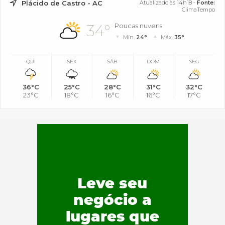
Plácido de Castro - AC
Atualizado às 14h18 -
Fonte:
ClimaTempo
34°
Poucas nuvens
Mín.
24°
Máx.
35°
QUI
SEX
SÁB
DOM
SEG
36°C
25°C
28°C
31°C
32°C
23°C
18°C
16°C
16°C
17°C