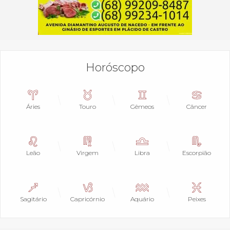
Horóscopo
Áries
Touro
Gêmeos
Câncer
Leão
Virgem
Libra
Escorpião
Sagitário
Capricórnio
Aquário
Peixes