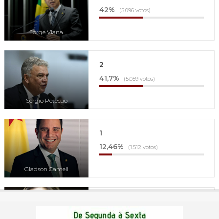
42%
(5.096 votos)
Jorge Viana
2
41,7%
(5.059 votos)
Sérgio Petecão
1
12,46%
(1.512 votos)
Gladson Cameli
4
3,1%
(376 votos)