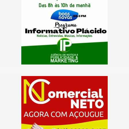
Mara Rocha
3
0,74%
(90 votos)
Márcio Bittar