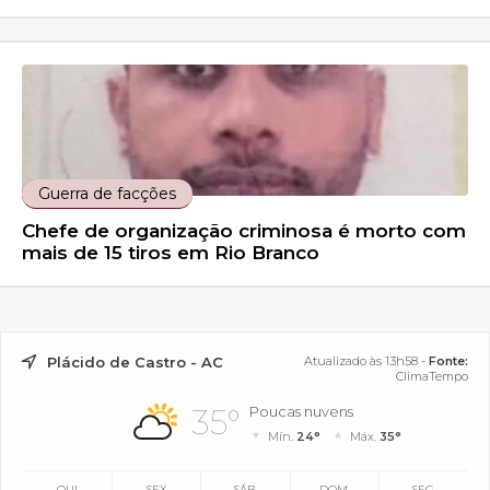
Guerra de facções
Chefe de organização criminosa é morto com
mais de 15 tiros em Rio Branco
Plácido de Castro - AC
Atualizado às 13h58 -
Fonte:
ClimaTempo
35°
Poucas nuvens
Mín.
24°
Máx.
35°
QUI
SEX
SÁB
DOM
SEG