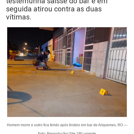
testemunha saísse do bar e em
seguida atirou contra as duas
vítimas.
Homem morre e outro fica ferido após tiroteio em bar de Ariquemes, RO —
Foto: Reprodução/ Site 190 urgente