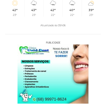
42°
43°
42°
40°
39°
23°
23°
22°
22°
23°
Atualizado às 05h06
PUBLICIDADE