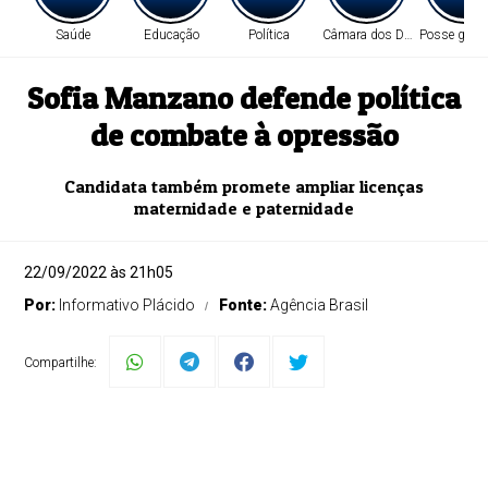
Saúde
Educação
Política
Câmara dos Deputados
Posse garan
Sofia Manzano defende política
de combate à opressão
Candidata também promete ampliar licenças
maternidade e paternidade
22/09/2022 às 21h05
Por:
Informativo Plácido
Fonte:
Agência Brasil
Compartilhe: