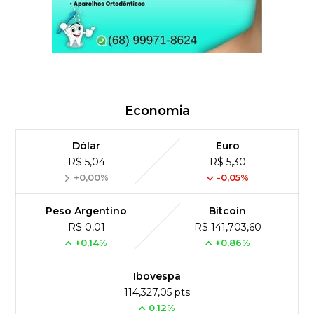
Economia
Dólar
Euro
R$ 5,04
R$ 5,30
+0,00%
-0,05%
Peso Argentino
Bitcoin
R$ 0,01
R$ 141,703,60
+0,14%
+0,86%
Ibovespa
114,327,05 pts
0.12%