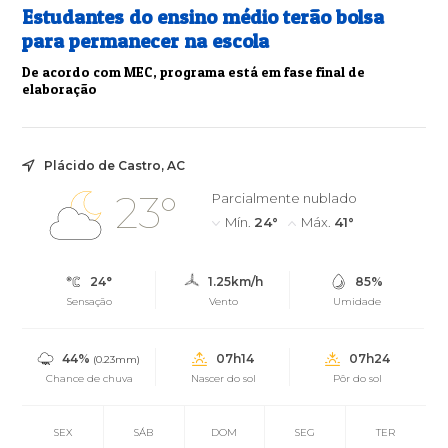
Estudantes do ensino médio terão bolsa
para permanecer na escola
De acordo com MEC, programa está em fase final de
elaboração
Plácido de Castro, AC
23°
Parcialmente nublado
Mín.
24°
Máx.
41°
24°
1.25km/h
85%
Sensação
Vento
Umidade
44%
07h14
07h24
(0.23mm)
Chance de chuva
Nascer do sol
Pôr do sol
SEX
SÁB
DOM
SEG
TER