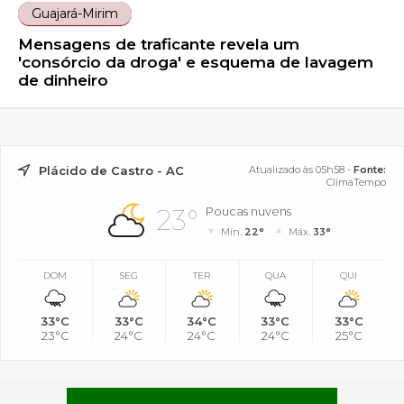
Guajará-Mirim
Mensagens de traficante revela um
'consórcio da droga' e esquema de lavagem
de dinheiro
Plácido de Castro - AC
Atualizado às 05h58 -
Fonte:
ClimaTempo
23°
Poucas nuvens
Mín.
22°
Máx.
33°
DOM
SEG
TER
QUA
QUI
33°C
33°C
34°C
33°C
33°C
23°C
24°C
24°C
24°C
25°C