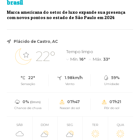
brasil
Marca americana do setor de luxo expande sua presença
com novos pontos no estado de São Paulo em 2024
Plácido de Castro, AC
22°
Tempo limpo
Mín.
16°
Máx.
33°
22°
1.98km/h
59%
Sensação
Vento
Umidade
0%
07h47
07h21
(0mm)
Chance de chuva
Nascer do sol
Pôr do sol
SÁB
DOM
SEG
TER
QUA