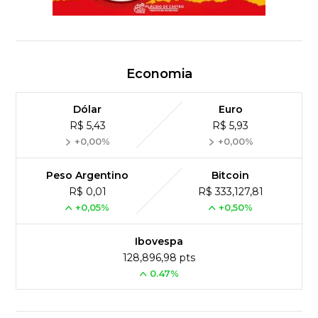
Economia
Dólar
Euro
R$ 5,43
R$ 5,93
+0,00%
+0,00%
Peso Argentino
Bitcoin
R$ 0,01
R$ 333,127,81
+0,05%
+0,50%
Ibovespa
128,896,98 pts
0.47%