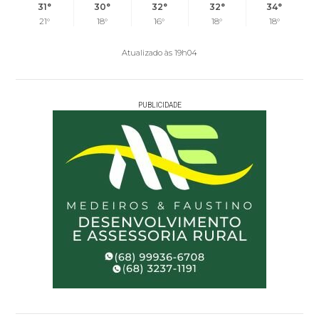
31°
30°
32°
32°
34°
21°
18°
16°
18°
18°
Atualizado às 19h04
PUBLICIDADE