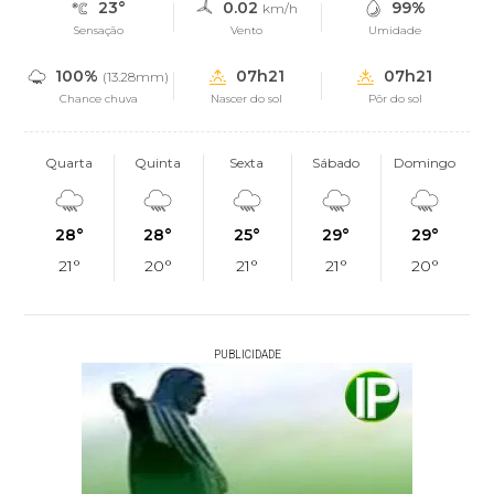
23°
0.02
99%
km/h
Sensação
Vento
Umidade
100%
07h21
07h21
(13.28mm)
Chance chuva
Nascer do sol
Pôr do sol
Quarta
Quinta
Sexta
Sábado
Domingo
28°
28°
25°
29°
29°
21°
20°
21°
21°
20°
PUBLICIDADE