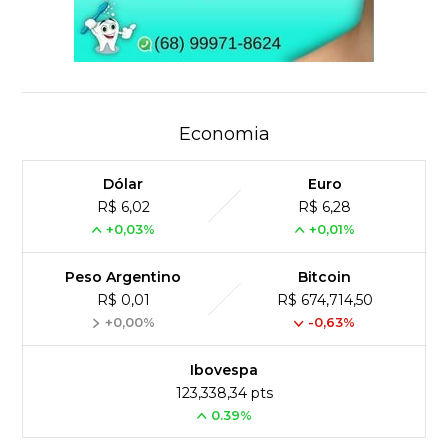
Economia
Dólar
Euro
R$ 6,02
R$ 6,28
+0,03%
+0,01%
Peso Argentino
Bitcoin
R$ 0,01
R$ 674,714,50
+0,00%
-0,63%
Ibovespa
123,338,34 pts
0.39%