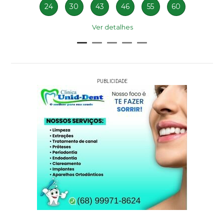
24
30
43
46
55
60
Ver detalhes
PUBLICIDADE