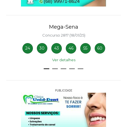
Mega-Sena
Concurso 2817 (18/01/25)
24
30
43
46
55
60
Ver detalhes
PUBLICIDADE