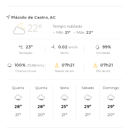
Plácido de Castro, AC
22°
Tempo nublado
Mín.
21°
Máx.
22°
23°
0.02
99%
km/h
Sensação
Vento
Umidade
100%
07h21
07h21
(13.28mm)
Chance chuva
Nascer do sol
Pôr do sol
Quarta
Quinta
Sexta
Sábado
Domingo
28°
28°
25°
29°
29°
21°
20°
21°
21°
20°