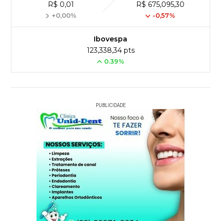
R$ 0,01
R$ 675,095,30
+0,00%
-0,57%
Ibovespa
123,338,34 pts
0.39%
PUBLICIDADE