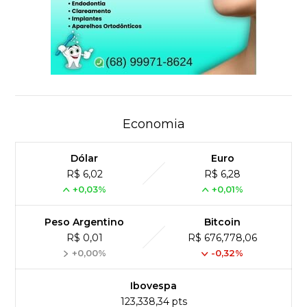
Economia
Dólar
Euro
R$ 6,02
R$ 6,28
+0,03%
+0,01%
Peso Argentino
Bitcoin
R$ 0,01
R$ 676,778,06
+0,00%
-0,32%
Ibovespa
123,338,34 pts