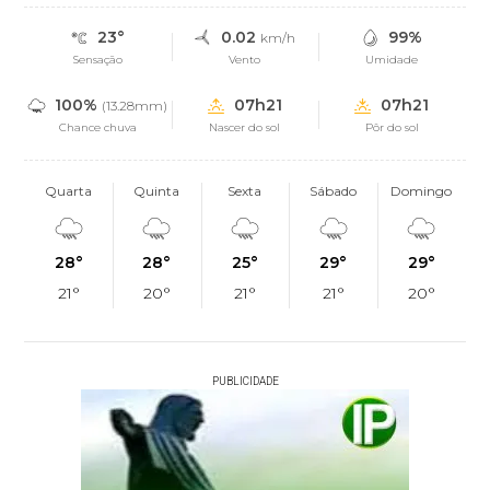
23°
0.02
99%
km/h
Sensação
Vento
Umidade
100%
07h21
07h21
(13.28mm)
Chance chuva
Nascer do sol
Pôr do sol
Quarta
Quinta
Sexta
Sábado
Domingo
28°
28°
25°
29°
29°
21°
20°
21°
21°
20°
PUBLICIDADE