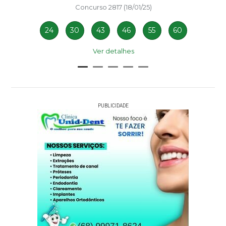
Concurso 2817 (18/01/25)
24
30
43
46
55
60
Ver detalhes
PUBLICIDADE