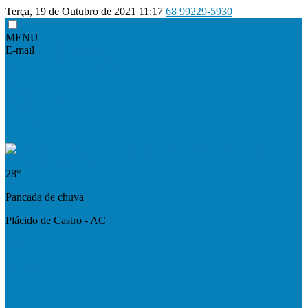
Terça, 19 de Outubro de 2021
11:17
68 99229-5930
MENU
E-mail
[email protected]
WhatsApp
68 99229-5930
Últimas notícias
Editorias
Blogs & Colunas
Páginas
Classificados
Fale conosco
28°
Pancada de chuva
Plácido de Castro - AC
Dólar com.
R$ 5,55
Euro