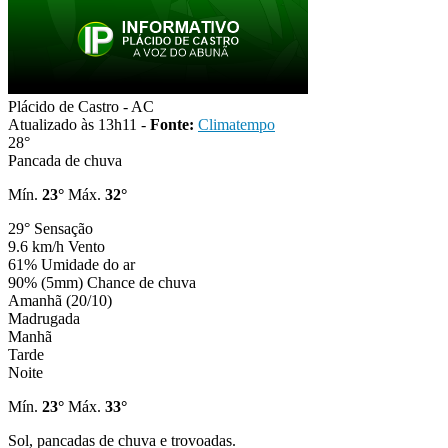
Plácido de Castro - AC
Atualizado às 13h11 -
Fonte:
Climatempo
28°
Pancada de chuva
Mín.
23°
Máx.
32°
29°
Sensação
9.6 km/h
Vento
61%
Umidade do ar
90% (5mm)
Chance de chuva
Amanhã (20/10)
Madrugada
Manhã
Tarde
Noite
Mín.
23°
Máx.
33°
Sol, pancadas de chuva e trovoadas.