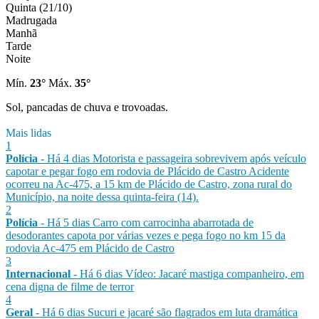
Quinta (21/10)
Madrugada
Manhã
Tarde
Noite
Mín.
23°
Máx.
35°
Sol, pancadas de chuva e trovoadas.
Mais lidas
1
Polícia
- Há 4 dias
Motorista e passageira sobrevivem após veículo
capotar e pegar fogo em rodovia de Plácido de Castro
Acidente
ocorreu na Ac-475, a 15 km de Plácido de Castro, zona rural do
Município, na noite dessa quinta-feira (14).
2
Polícia
- Há 5 dias
Carro com carrocinha abarrotada de
desodorantes capota por várias vezes e pega fogo no km 15 da
rodovia Ac-475 em Plácido de Castro
3
Internacional
- Há 6 dias
Vídeo: Jacaré mastiga companheiro, em
cena digna de filme de terror
4
Geral
- Há 6 dias
Sucuri e jacaré são flagrados em luta dramática