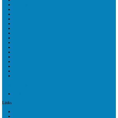
Concursos
Direitos Humanos
Economia
Educação
Entretenimento
Especiais
Esportes
Geral
Internacional
Justiça
Plácido de Castro
Polícia
Política
Saúde
Senado Federal
Ver todas
Blogs e colunas
Gente de Direito
Links
Classificados
Fale conosco