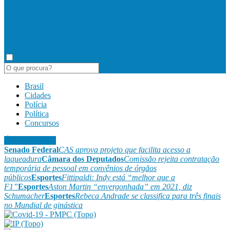
R$ 6,46
Peso Arg.
R$ 0,06
Brasil
Cidades
Polícia
Política
Concursos
Últimas notícias
Senado Federal
CAS aprova projeto que facilita acesso a
laqueadura
Câmara dos Deputados
Comissão rejeita contratação
temporária de pessoal em convênios de órgãos
públicos
Esportes
Fittipaldi: Indy está “melhor que a
F1”
Esportes
Aston Martin “envergonhada” em 2021, diz
Schumacher
Esportes
Rebeca Andrade se classifica para três finais
no Mundial de ginástica