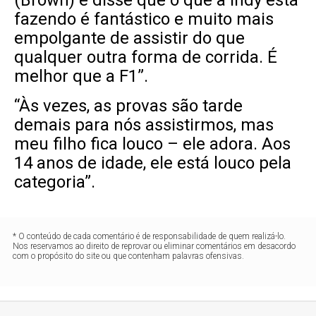
(Brown) e disse que o que a Indy está
fazendo é fantástico e muito mais
empolgante de assistir do que
qualquer outra forma de corrida. É
melhor que a F1”.
“Às vezes, as provas são tarde
demais para nós assistirmos, mas
meu filho fica louco – ele adora. Aos
14 anos de idade, ele está louco pela
categoria”.
* O conteúdo de cada comentário é de responsabilidade de quem realizá-lo.
Nos reservamos ao direito de reprovar ou eliminar comentários em desacordo
com o propósito do site ou que contenham palavras ofensivas.