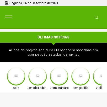
Segunda, 06 de Dezembro de 2021
ÚLTIMAS NOTÍCIAS
Alunos de projeto social da PM recebem medalhas em
competição estadual de jiu-jitsu
Acre
Senado Federal
Crime Bárbaro
Sem perdão
Violênci