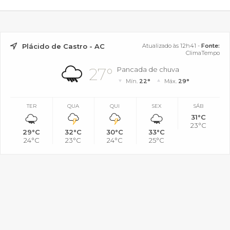
Plácido de Castro - AC
Atualizado às 12h41 -
Fonte:
ClimaTempo
27°
Pancada de chuva
Mín.
22°
Máx.
29°
TER
QUA
QUI
SEX
SÁB
31°C
23°C
29°C
32°C
30°C
33°C
24°C
23°C
24°C
25°C