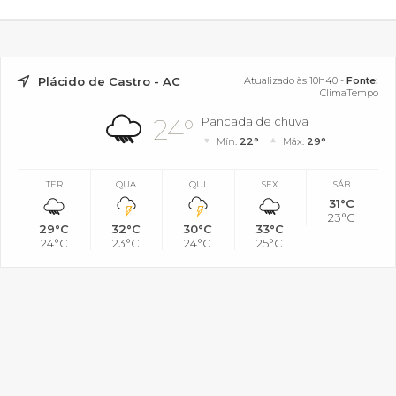
Plácido de Castro - AC
Atualizado às 10h40 -
Fonte:
ClimaTempo
24°
Pancada de chuva
Mín.
22°
Máx.
29°
TER
QUA
QUI
SEX
SÁB
31°C
23°C
29°C
32°C
30°C
33°C
24°C
23°C
24°C
25°C