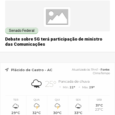
Senado Federal
Debate sobre 5G terá participação de ministro
das Comunicações
Plácido de Castro - AC
Atualizado às 11h41 -
Fonte:
ClimaTempo
25°
Pancada de chuva
Mín.
22°
Máx.
29°
TER
QUA
QUI
SEX
SÁB
31°C
23°C
29°C
32°C
30°C
33°C