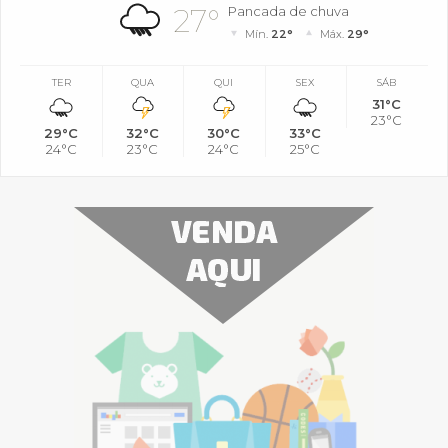
27°
Pancada de chuva
Mín.
22°
Máx.
29°
TER
QUA
QUI
SEX
SÁB
31°C
23°C
29°C
32°C
30°C
33°C
24°C
23°C
24°C
25°C