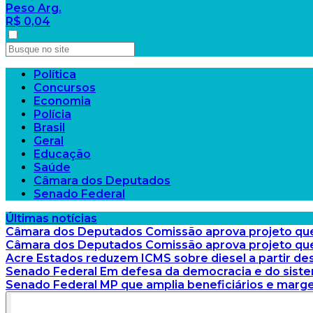
Peso Arg.
R$ 0,04
Política
Concursos
Economia
Polícia
Brasil
Geral
Educação
Saúde
Câmara dos Deputados
Senado Federal
Últimas notícias
Câmara dos Deputados
Comissão aprova projeto que r
Câmara dos Deputados
Comissão aprova projeto que
Acre
Estados reduzem ICMS sobre diesel a partir des
Senado Federal
Em defesa da democracia e do sistem
Senado Federal
MP que amplia beneficiários e mar