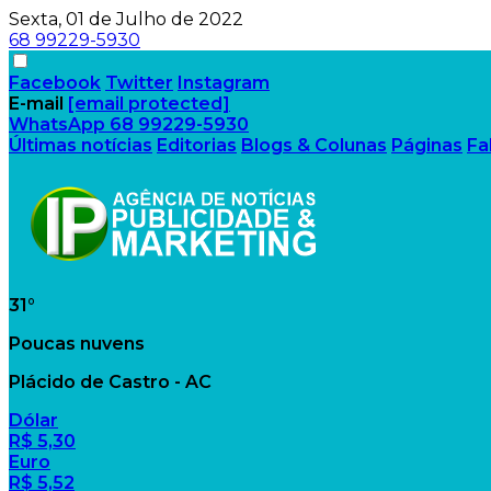
Sexta, 01 de Julho de 2022
68 99229-5930
Facebook
Twitter
Instagram
E-mail
[email protected]
WhatsApp
68 99229-5930
Últimas notícias
Editorias
Blogs & Colunas
Páginas
Fa
31°
Poucas nuvens
Plácido de Castro - AC
Dólar
R$ 5,30
Euro
R$ 5,52