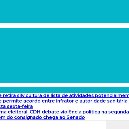
etira silvicultura de lista de atividades potencialmen
 permite acordo entre infrator e autoridade sanitária
ta sexta-feira
a eleitoral, CDH debate violência política na segunda
gem do consignado chega ao Senado