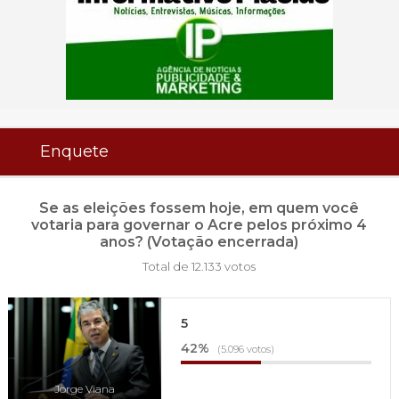
Enquete
Se as eleições fossem hoje, em quem você
votaria para governar o Acre pelos próximo 4
anos? (Votação encerrada)
Total de 12.133 votos
5
42%
(5.096 votos)
Jorge Viana