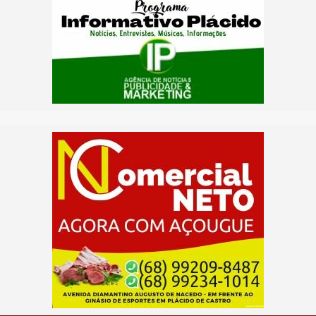
3
0,74%
(90 votos)
Márcio Bittar