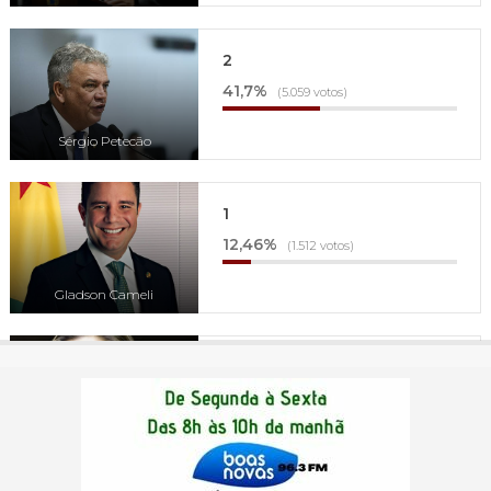
2
41,7%
(5.059 votos)
Sérgio Petecão
1
12,46%
(1.512 votos)
Gladson Cameli
4
3,1%
(376 votos)
Mara Rocha