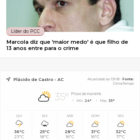
Líder do PCC
Marcola diz que 'maior medo' é que filho de
13 anos entre para o crime
Plácido de Castro - AC
Atualizado às 13h18 -
Fonte:
ClimaTempo
35°
Poucas nuvens
Mín.
24°
Máx.
35°
QUI
SEX
SÁB
DOM
SEG
36°C
25°C
28°C
31°C
32°C
23°C
18°C
16°C
16°C
17°C