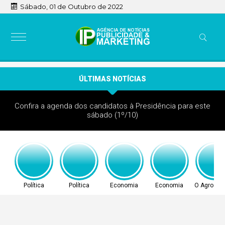
Sábado, 01 de Outubro de 2022
ÚLTIMAS NOTÍCIAS
Confira a agenda dos candidatos à Presidência para este
sábado (1º/10)
Política
Política
Economia
Economia
O Agro não