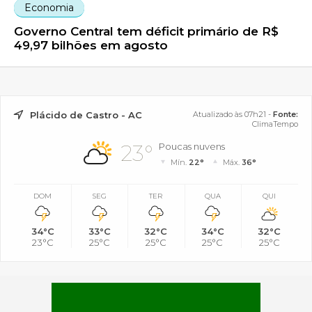
Economia
Governo Central tem déficit primário de R$
49,97 bilhões em agosto
Plácido de Castro - AC
Atualizado às 07h21 -
Fonte:
ClimaTempo
23°
Poucas nuvens
Mín.
22°
Máx.
36°
DOM
SEG
TER
QUA
QUI
34°C
33°C
32°C
34°C
32°C
23°C
25°C
25°C
25°C
25°C