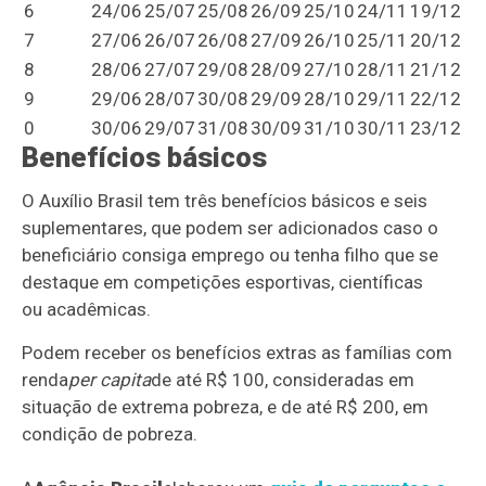
6
24/06
25/07
25/08
26/09
25/10
24/11
19/12
7
27/06
26/07
26/08
27/09
26/10
25/11
20/12
8
28/06
27/07
29/08
28/09
27/10
28/11
21/12
9
29/06
28/07
30/08
29/09
28/10
29/11
22/12
0
30/06
29/07
31/08
30/09
31/10
30/11
23/12
Benefícios básicos
O Auxílio Brasil tem três benefícios básicos e seis
suplementares, que podem ser adicionados caso o
beneficiário consiga emprego ou tenha filho que se
destaque em competições esportivas, científicas
ou acadêmicas.
Podem receber os benefícios extras as famílias com
renda
per capita
de até R$ 100, consideradas em
situação de extrema pobreza, e de até R$ 200, em
condição de pobreza.