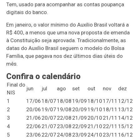
Tem, usado para acompanhar as contas poupança
digitais do banco.
Em janeiro, o valor mínimo do Auxílio Brasil voltará a
R$ 400, a menos que uma nova proposta de emenda
à Constituição seja aprovada. Tradicionalmente, as
datas do Auxílio Brasil seguem o modelo do Bolsa
Família, que pagava nos dez últimos dias úteis do
mês.
Confira o calendário
Final do
jun
jul
ago
set
out
nov
dez
NIS
1
17/06
18/07
18/08
19/09
18/10
17/11
12/12
2
20/06
19/07
19/08
20/09
19/10
18/11
13/12
3
21/06
20/07
22/08
21/09
20/10
21/11
14/12
4
22/06
21/07
23/08
22/09
21/10
22/11
15/12
5
23/06
22/07
24/08
23/09
24/10
23/11
16/12