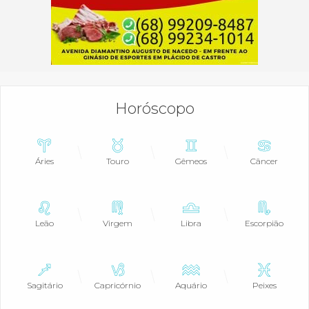
Horóscopo
Áries
Touro
Gêmeos
Câncer
Leão
Virgem
Libra
Escorpião
Sagitário
Capricórnio
Aquário
Peixes