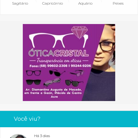
Sagitário
Capricórnio
Aquário
Peixes
Você viu?
Há 3 dias