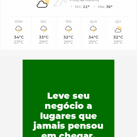
27°
Mín.
22°
Máx.
36°
DOM
SEG
TER
QUA
QUI
34°C
33°C
32°C
34°C
32°C
23°C
25°C
25°C
25°C
25°C