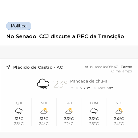
Política
No Senado, CCJ discute a PEC da Transição
Plácido de Castro - AC
Atualizado às 06h47 -
Fonte:
ClimaTempo
23°
Pancada de chuva
Mín.
23°
Máx.
30°
QUI
SEX
SÁB
DOM
SEG
31°C
31°C
33°C
33°C
34°C
23°C
24°C
22°C
23°C
24°C