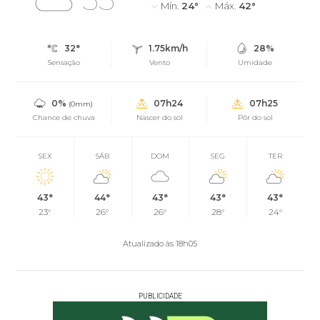
Mín.
24°
Máx.
42°
32°
1.75km/h
28%
Sensação
Vento
Umidade
0%
07h24
07h25
(0mm)
Chance de chuva
Nascer do sol
Pôr do sol
SEX
SÁB
DOM
SEG
TER
43°
44°
43°
43°
43°
23°
26°
26°
28°
24°
Atualizado às 18h05
PUBLICIDADE