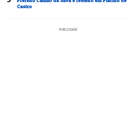
Prefeito Camilo da Silva é reeleito em Plácido de
Castro
PUBLICIDADE