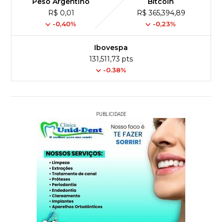
Peso Argentino
Bitcoin
R$ 0,01
R$ 365,394,89
-0,40%
-0,23%
Ibovespa
131,511,73 pts
-0.38%
PUBLICIDADE