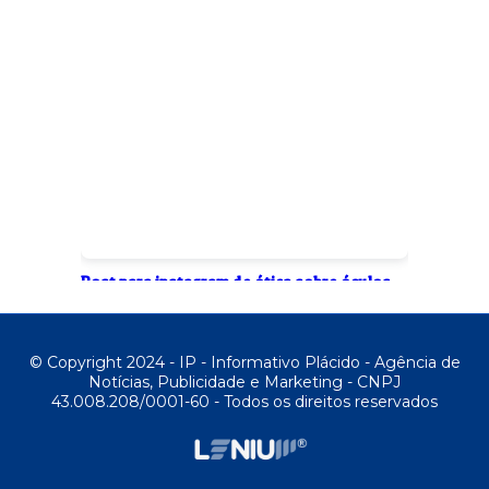
Post para instagram de ótica sobre óculos
de grau bege e vinho (300 x 600 px)
de
Franchesco Lourenço Alves
© Copyright 2024 - IP - Informativo Plácido - Agência de
Notícias, Publicidade e Marketing - CNPJ
43.008.208/0001-60 - Todos os direitos reservados