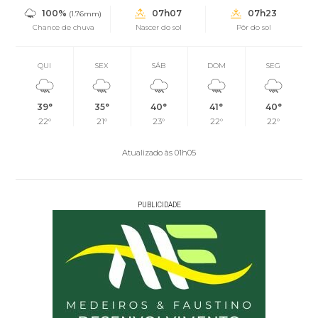
100%
07h07
07h23
(1.76mm)
Chance de chuva
Nascer do sol
Pôr do sol
QUI
SEX
SÁB
DOM
SEG
39°
35°
40°
41°
40°
22°
21°
23°
22°
22°
Atualizado às 01h05
PUBLICIDADE