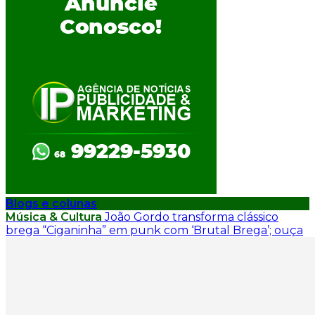
Blogs e colunas
Música & Cultura
João Gordo transforma clássico
brega “Ciganinha” em punk com ‘Brutal Brega’; ouça