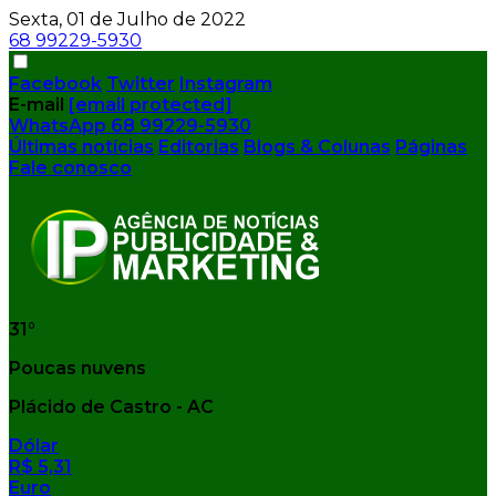
Sexta, 01 de Julho de 2022
68 99229-5930
Facebook
Twitter
Instagram
E-mail
[email protected]
WhatsApp
68 99229-5930
Últimas notícias
Editorias
Blogs & Colunas
Páginas
Fale conosco
31°
Poucas nuvens
Plácido de Castro - AC
Dólar
R$ 5,31
Euro