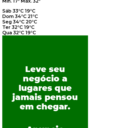
Mín.
17°
Máx.
32°
Sáb
33°C
19°C
Dom
34°C
21°C
Seg
34°C
20°C
Ter
32°C
19°C
Qua
32°C
19°C