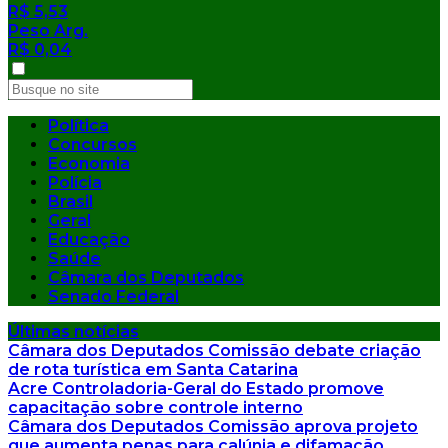
R$ 5,53
Peso Arg.
R$ 0,04
Política
Concursos
Economia
Polícia
Brasil
Geral
Educação
Saúde
Câmara dos Deputados
Senado Federal
Últimas notícias
Câmara dos Deputados
Comissão debate criação
de rota turística em Santa Catarina
Acre
Controladoria-Geral do Estado promove
capacitação sobre controle interno
Câmara dos Deputados
Comissão aprova projeto
que aumenta penas para calúnia e difamação