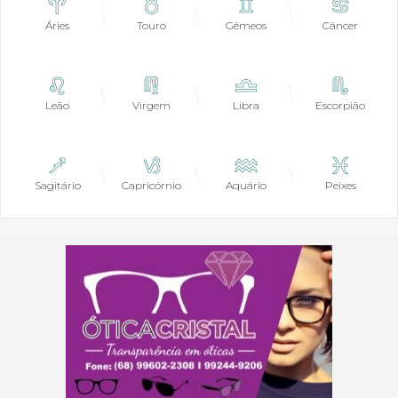
Áries
Touro
Gêmeos
Câncer
Leão
Virgem
Libra
Escorpião
Sagitário
Capricórnio
Aquário
Peixes