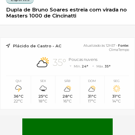
Dupla de Bruno Soares estreia com virada no
Masters 1000 de Cincinatti
Plácido de Castro - AC
Atualizado às 12h57 -
Fonte:
ClimaTempo
35°
Poucas nuvens
Mín.
24°
Máx.
35°
QUI
SEX
SÁB
DOM
SEG
36°C
25°C
28°C
31°C
31°C
22°C
18°C
16°C
17°C
14°C