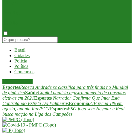
R$ 6,46
Peso Arg.
R$ 0,06
Brasil
Cidades
Polícia
Política
Concursos
Últimas notícias
Esportes
Rebeca Andrade se classifica para três finais no Mundial
de ginástica
Saúde
Capital paulista registra aumento de consultas
eletivas em 2021
Esportes
Narrador Confirma Que Inter Está
Contratando Estrela Do Palmeiras
Economia
PIB recua 1% em
agosto, aponta Ibre/FGV
Esportes
PSG joga sem Neymar e Real
busca reação na Liga dos Campeões