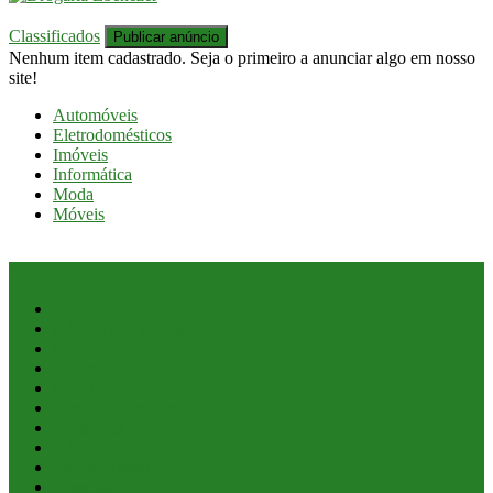
Classificados
Publicar anúncio
Nenhum item cadastrado. Seja o primeiro a anunciar algo em nosso
site!
Automóveis
Eletrodomésticos
Imóveis
Informática
Moda
Móveis
Editorias
Brasil
Câmara dos Deputados
Cidades
Colunas
Concursos
Direitos Humanos
Economia
Educação
Entretenimento
Especiais