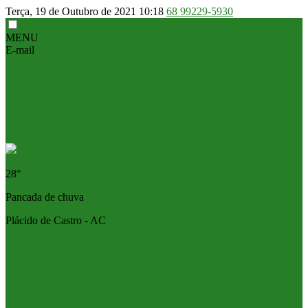
Terça, 19 de Outubro de 2021
10:18
68 99229-5930
MENU
E-mail
[email protected]
WhatsApp
68 99229-5930
Últimas notícias
Editorias
Blogs & Colunas
Páginas
Classificados
Fale conosco
28°
Pancada de chuva
Plácido de Castro - AC
Dólar com.
R$ 5,55
Euro