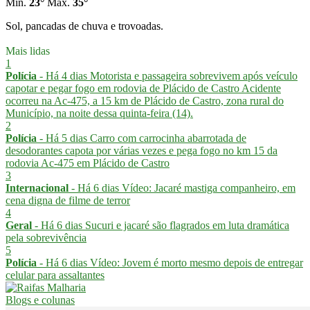
Mín.
23°
Máx.
35°
Sol, pancadas de chuva e trovoadas.
Mais lidas
1
Polícia
- Há 4 dias
Motorista e passageira sobrevivem após veículo
capotar e pegar fogo em rodovia de Plácido de Castro
Acidente
ocorreu na Ac-475, a 15 km de Plácido de Castro, zona rural do
Município, na noite dessa quinta-feira (14).
2
Polícia
- Há 5 dias
Carro com carrocinha abarrotada de
desodorantes capota por várias vezes e pega fogo no km 15 da
rodovia Ac-475 em Plácido de Castro
3
Internacional
- Há 6 dias
Vídeo: Jacaré mastiga companheiro, em
cena digna de filme de terror
4
Geral
- Há 6 dias
Sucuri e jacaré são flagrados em luta dramática
pela sobrevivência
5
Polícia
- Há 6 dias
Vídeo: Jovem é morto mesmo depois de entregar
celular para assaltantes
Blogs e colunas