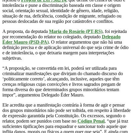
intolerância e pune a discriminação baseada em classe e origem
social, orientação sexual, identidade de gênero, idade, religião,
situação de rua, deficiência, condição de migrante, refugiado ou
pessoas deslocadas de sua região por catástrofes e conflitos.
A proposta, da deputada
Maria do Rosário (PT-RS)
, foi rejeitada
por recomendação do relator no colegiado, deputado
Delegado
Éder Mauro (PSD-PA)
. O relator argumentou que não há uma
definição precisa e de aplicação universal do que seja crime de ódio
e de intolerância, o que deixaria margem para interpretações
subjetivas.
“A proposição, se convertida em lei, poderá ser utilizada para
criminalizar manifestações que divirjam do chamado discurso do
‘politicamente correto’, alcançando, inclusive, aqueles que têm
crenças religiosas cujas convicções e livros sagrados pregam de
forma diversa do que determinados grupos minoritários tentam
impor”, argumentou Delegado Éder Mauro.
Ele acredita que a manifestação contrária à forma de agir e pensar
dos grupos minoritários não pode ser tolhida, em respeito à liberdade
de expressão garantida pela Constituição. Os excessos, segundo o
relator, podem ser punidos com base no
Código Penal
, “que já traz
suficientes tipificações para enquadrar e sancionar todo aquele que
inflija danos, morais ou físicos a quem quer que seja”. E ainda com