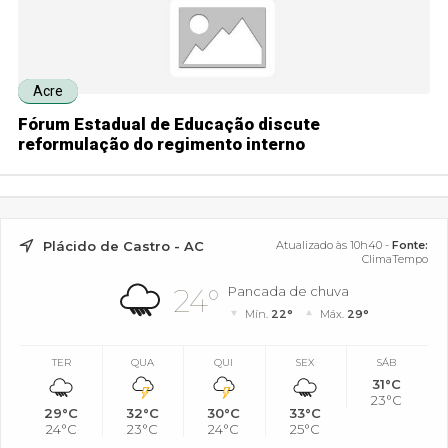
Acre
Fórum Estadual de Educação discute
reformulação do regimento interno
Plácido de Castro - AC
Atualizado às 10h40 -
Fonte:
ClimaTempo
24°
Pancada de chuva
Mín.
22°
Máx.
29°
TER
QUA
QUI
SEX
SÁB
31°C
23°C
29°C
32°C
30°C
33°C
24°C
23°C
24°C
25°C