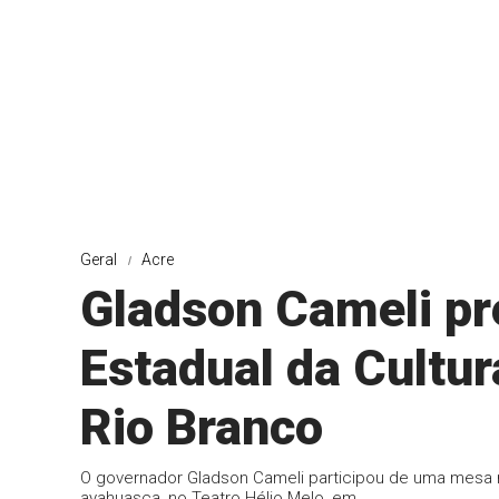
Geral
Acre
Gladson Cameli pre
Estadual da Cultu
Rio Branco
O governador Gladson Cameli participou de uma mesa r
ayahuasca, no Teatro Hélio Melo, em ...