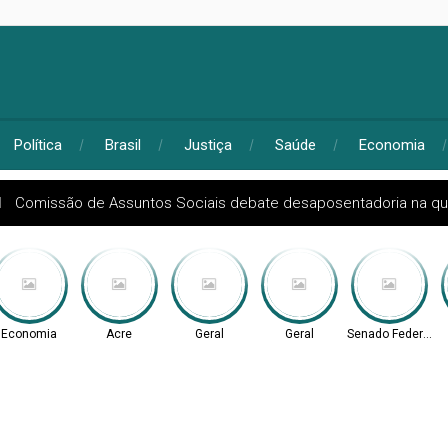
Política
Brasil
Justiça
Saúde
Economia
l
Comissão de Assuntos Sociais debate desaposentadoria na qua
Economia
Acre
Geral
Geral
Senado Federal