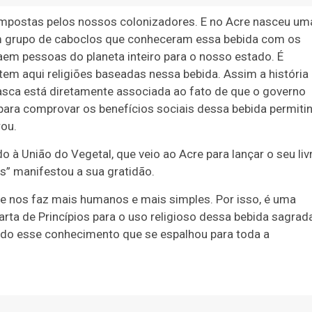
 impostas pelos nossos colonizadores. E no Acre nasceu um
e um grupo de caboclos que conheceram essa bebida com os
aem pessoas do planeta inteiro para o nosso estado. É
tem aqui religiões baseadas nessa bebida. Assim a história
sca está diretamente associada ao fato de que o governo
para comprovar os benefícios sociais dessa bebida permiti
rou.
ado à União do Vegetal, que veio ao Acre para lançar o seu liv
s” manifestou a sua gratidão.
ue nos faz mais humanos e mais simples. Por isso, é uma
rta de Princípios para o uso religioso dessa bebida sagrad
tado esse conhecimento que se espalhou para toda a