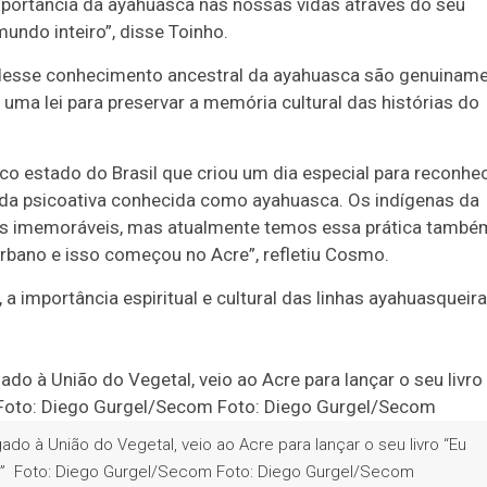
ortância da ayahuasca nas nossas vidas através do seu
ndo inteiro”, disse Toinho.
desse conhecimento ancestral da ayahuasca são genuinam
r uma lei para preservar a memória cultural das histórias do
o estado do Brasil que criou um dia especial para reconhe
ida psicoativa conhecida como ayahuasca. Os indígenas da
os imemoráveis, mas atualmente temos essa prática també
rbano e isso começou no Acre”, refletiu Cosmo.
 importância espiritual e cultural das linhas ayahuasqueir
ligado à União do Vegetal, veio ao Acre para lançar o seu livro “Eu
as” Foto: Diego Gurgel/Secom Foto: Diego Gurgel/Secom