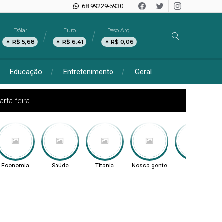
68 99229-5930
Dólar
Euro
Peso Arg.
R$ 5,68
R$ 6,41
R$ 0,06
Educação
Entretenimento
Geral
rta-feira
Economia
Saúde
Titanic
Nossa gente
Acre