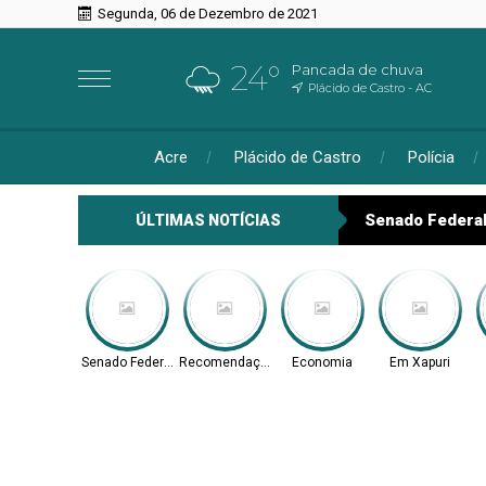
Segunda, 06 de Dezembro de 2021
24°
Pancada de chuva
Plácido de Castro - AC
Acre
Plácido de Castro
Polícia
Senado Federa
ÚLTIMAS NOTÍCIAS
Senado Federal
Recomendação
Economia
Em Xapuri