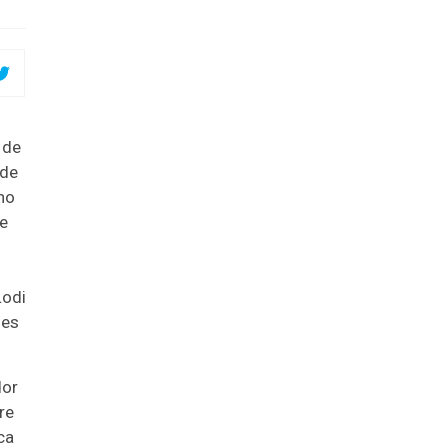
 de
 de
 no
te
Lodi
ões
dor
re
ca