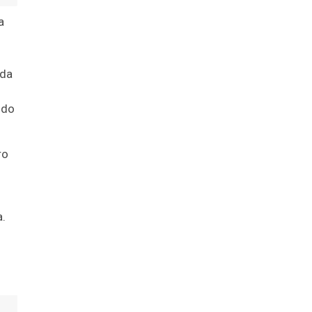
a
 da
ndo
ro
a.