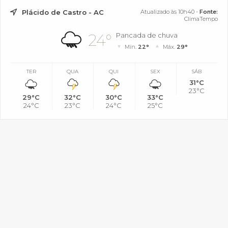
Plácido de Castro - AC
Atualizado às 10h40 -
Fonte:
ClimaTempo
24°
Pancada de chuva
Mín.
22°
Máx.
29°
TER
QUA
QUI
SEX
SÁB
31°C
23°C
29°C
32°C
30°C
33°C
24°C
23°C
24°C
25°C