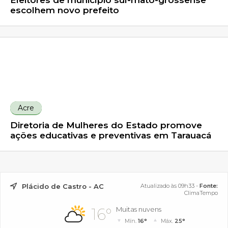
Eleitores de município sul-mato-grossense
escolhem novo prefeito
Acre
Diretoria de Mulheres do Estado promove
ações educativas e preventivas em Tarauacá
Plácido de Castro - AC
Atualizado às 09h33 -
Fonte:
ClimaTempo
16°
Muitas nuvens
Mín.
16°
Máx.
25°