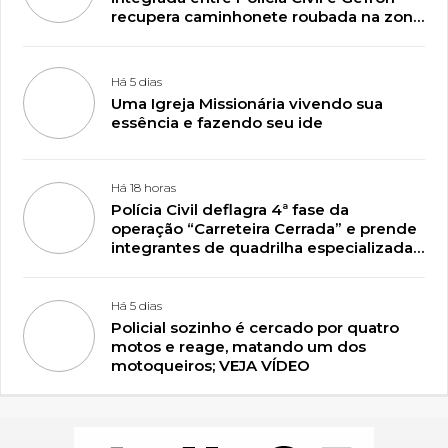
recupera caminhonete roubada na zona
rural de Plácido de Castro
Há 5 dias
Uma Igreja Missionária vivendo sua
essência e fazendo seu ide
Há 18 horas
Polícia Civil deflagra 4ª fase da
operação “Carreteira Cerrada” e prende
integrantes de quadrilha especializada
em roubos de caminhonetes em
Plácido de Castro
Há 5 dias
Policial sozinho é cercado por quatro
motos e reage, matando um dos
motoqueiros; VEJA VÍDEO