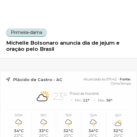
Primeira-dama
Michelle Bolsonaro anuncia dia de jejum e
oração pelo Brasil
Plácido de Castro - AC
Atualizado às 07h42 -
Fonte:
ClimaTempo
23°
Poucas nuvens
Mín.
22°
Máx.
36°
DOM
SEG
TER
QUA
QUI
34°C
33°C
32°C
34°C
32°C
23°C
25°C
25°C
25°C
25°C