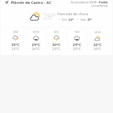
Plácido de Castro - AC
Atualizado às 10h18 -
Fonte:
ClimaTempo
28°
Pancada de chuva
Mín.
25°
Máx.
31°
SÁB
DOM
SEG
TER
QUA
33°C
29°C
30°C
29°C
32°C
23°C
24°C
23°C
23°C
25°C