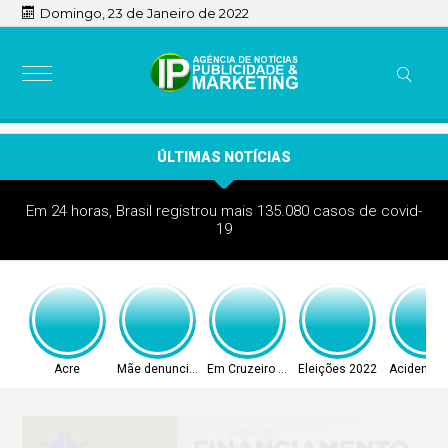
Domingo, 23 de Janeiro de 2022
ÚLTIMAS NOTÍCIAS
Em 24 horas, Brasil registrou mais 135.080 casos de covid-
19
Acre
Mãe denunciou
Em Cruzeiro do Sul
Eleições 2022
Acidente 