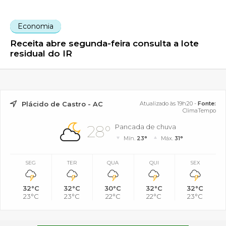
Economia
Receita abre segunda-feira consulta a lote
residual do IR
Plácido de Castro - AC
Atualizado às 19h20 -
Fonte:
ClimaTempo
28°
Pancada de chuva
Mín.
23°
Máx.
31°
SEG
TER
QUA
QUI
SEX
32°C
32°C
30°C
32°C
32°C
23°C
23°C
22°C
22°C
23°C