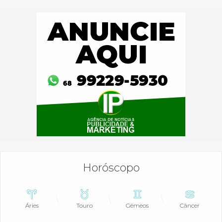
Horóscopo
Áries
Touro
Gêmeos
Câncer