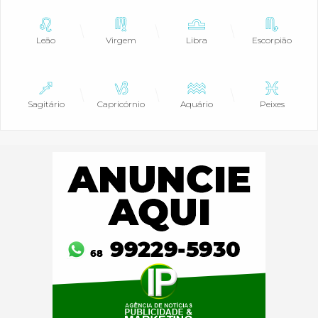
Leão
Virgem
Libra
Escorpião
Sagitário
Capricórnio
Aquário
Peixes