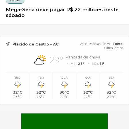
Mega-Sena deve pagar R$ 22 milhões neste
sábado
Plácido de Castro - AC
Atualizado às 17h39 -
Fonte:
ClimaTempo
29°
Pancada de chuva
Mín.
23°
Máx.
31°
SEG
TER
QUA
QUI
SEX
32°C
32°C
30°C
32°C
32°C
23°C
23°C
22°C
22°C
23°C