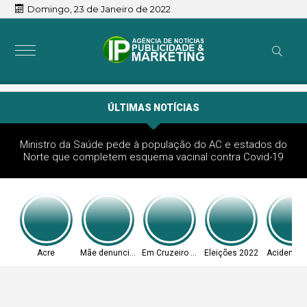
Domingo, 23 de Janeiro de 2022
ÚLTIMAS NOTÍCIAS
Ministro da Saúde pede à população do AC e estados do
Norte que completem esquema vacinal contra Covid-19
Acre
Mãe denunciou
Em Cruzeiro do Sul
Eleições 2022
Acidente 