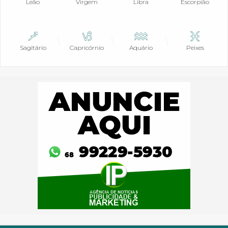
Leão
Virgem
Libra
Escorpião
Sagitário
Capricórnio
Aquário
Peixes